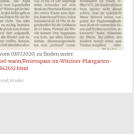
vom 03.07.2020; zu finden unter:
ruel-warin/Ferienspass-im-Witziner-Pfarrgarten-
842652.html
gend
,
Kinder