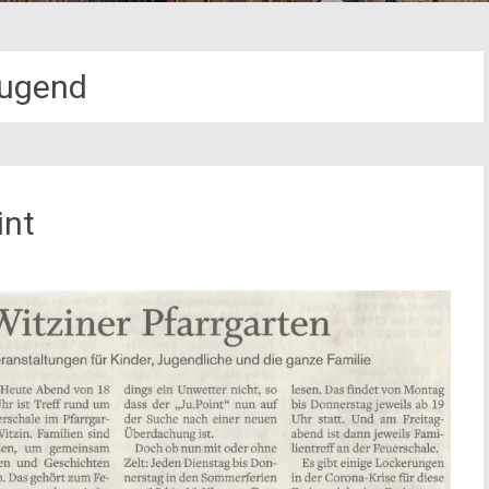
ugend
int