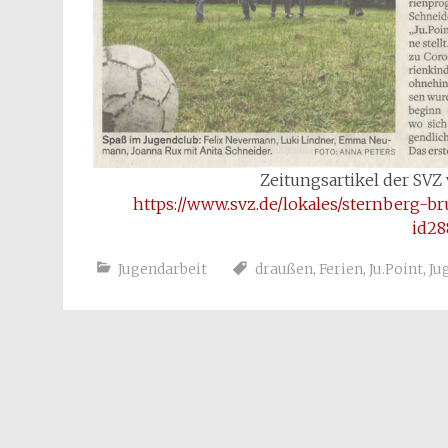
Zeitungsartikel der SVZ 
https://www.svz.de/lokales/sternberg-b
id28
Jugendarbeit
draußen
,
Ferien
,
Ju.Point
,
Ju